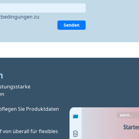
zbedingungen zu
Senden
m
istungsstarke
en
pflegen Sie Produktdaten 
f von überall für flexibles