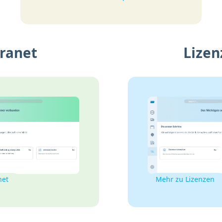
tranet
Lizen
net
Mehr zu Lizenzen